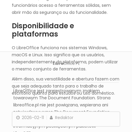
funcionários acesso a ferramentas sólidas, sem
abrir mão da segurança ou da funcionalidade.
Disponibilidade e
plataformas
O LibreOffice funciona nos sistemas Windows,
macOS e Linux. Isso significa que os usuários,
independentemente da plataforma, podem utilizar
Libre
Office PL
o mesmo conjunto de ferramentas.
Além disso, sua versatilidade e abertura fazem com
que seja adequado tanto para o trabalho de
LibreOffice jest zarejestrowanym znakiem
escritório quanto para estudos ou uso doméstico.
towarowym The Document Foundation. Strona
libreoffice.pl nie jest powiązana, wspierana ani
zatwierdzona przez The Document Foundation.
2026-02-11
Redaktor
Libreoffice.pl jest niezależnym serwisem
informacyjnym poświęconym pakietowi