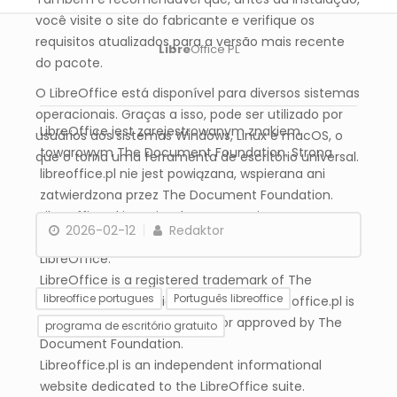
você visite o site do fabricante e verifique os
requisitos atualizados para a versão mais recente
Libre
Office PL
do pacote.
O LibreOffice está disponível para diversos sistemas
operacionais. Graças a isso, pode ser utilizado por
LibreOffice jest zarejestrowanym znakiem
usuários dos sistemas Windows, Linux e macOS, o
towarowym The Document Foundation. Strona
que o torna uma ferramenta de escritório universal.
libreoffice.pl nie jest powiązana, wspierana ani
zatwierdzona przez The Document Foundation.
Libreoffice.pl jest niezależnym serwisem
2026-02-12
Redaktor
informacyjnym poświęconym pakietowi
LibreOffice.
LibreOffice is a registered trademark of The
libreoffice portugues
Português libreoffice
Document Foundation. The website libreoffice.pl is
not affiliated with, endorsed, or approved by The
programa de escritório gratuito
Document Foundation.
Libreoffice.pl is an independent informational
Onde e quem pode
Quais módulos estão
website dedicated to the LibreOffice suite.