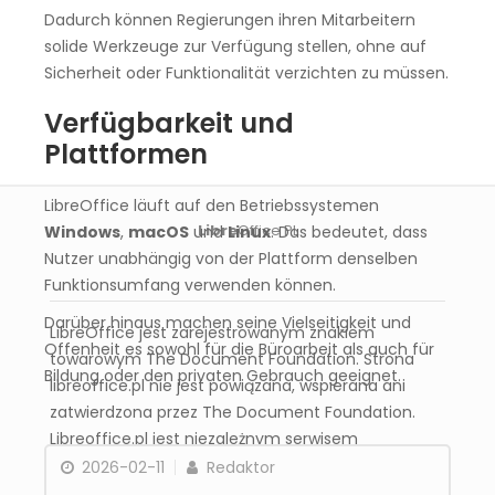
Dadurch können Regierungen ihren Mitarbeitern
solide Werkzeuge zur Verfügung stellen, ohne auf
Sicherheit oder Funktionalität verzichten zu müssen.
Verfügbarkeit und
Plattformen
LibreOffice läuft auf den Betriebssystemen
Libre
Office PL
Windows
,
macOS
und
Linux
. Das bedeutet, dass
Nutzer unabhängig von der Plattform denselben
Funktionsumfang verwenden können.
Darüber hinaus machen seine Vielseitigkeit und
LibreOffice jest zarejestrowanym znakiem
Offenheit es sowohl für die Büroarbeit als auch für
towarowym The Document Foundation. Strona
Bildung oder den privaten Gebrauch geeignet.
libreoffice.pl nie jest powiązana, wspierana ani
zatwierdzona przez The Document Foundation.
Libreoffice.pl jest niezależnym serwisem
informacyjnym poświęconym pakietowi
2026-02-11
Redaktor
LibreOffice.