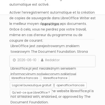
automatique est activé.
Activer l’enregistrement automatique et la création
de copies de sauvegarde dans LibreOffice Writer est
le meilleur moyen de protéger vos documents.
Libre
Office PL
Grâce à cela, vous ne perdrez pas votre travail,
même en cas d’erreur du programme ou de
coupure de courant.
LibreOffice jest zarejestrowanym znakiem
towarowym The Document Foundation. Strona
libreoffice.pl nie jest powiązana, wspierana ani
2026-06-10
Redaktor
zatwierdzona przez The Document Foundation.
Libreoffice.pl jest niezależnym serwisem
informacyjnym poświęconym pakietowi
libreoffice francais
libreoffice france
LibreOffice.
LibreOffice is a registered trademark of The
Logiciel bureautique gratuit
openoffice francais
Document Foundation. The website libreoffice.pl is
Qu’est-ce que LibreOffice ?
not affiliated with, endorsed, or approved by The
Document Foundation.