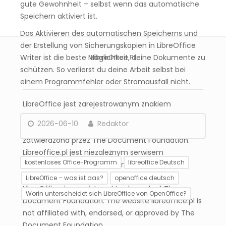
gute Gewohnheit – selbst wenn das automatische
Speichern aktiviert ist.
Das Aktivieren des automatischen Speicherns und
der Erstellung von Sicherungskopien in LibreOffice
Writer ist die beste Möglichkeit, deine Dokumente zu
Libre
Office PL
schützen. So verlierst du deine Arbeit selbst bei
einem Programmfehler oder Stromausfall nicht.
LibreOffice jest zarejestrowanym znakiem
towarowym The Document Foundation. Strona
2026-06-10
Redaktor
libreoffice.pl nie jest powiązana, wspierana ani
zatwierdzona przez The Document Foundation.
Libreoffice.pl jest niezależnym serwisem
kostenloses Office-Programm
libreoffice Deutsch
informacyjnym poświęconym pakietowi
LibreOffice.
LibreOffice – was ist das?
openoffice deutsch
LibreOffice is a registered trademark of The
Worin unterscheidet sich LibreOffice von OpenOffice?
Document Foundation. The website libreoffice.pl is
not affiliated with, endorsed, or approved by The
Document Foundation.