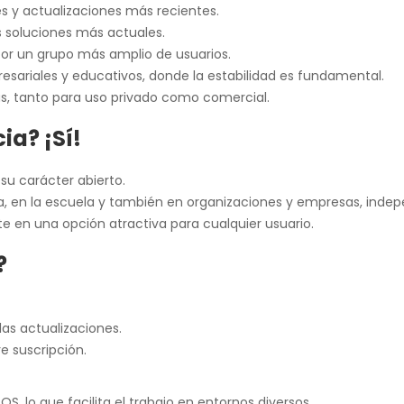
es y actualizaciones más recientes.
s soluciones más actuales.
a por un grupo más amplio de usuarios.
ariales y educativos, donde la estabilidad es fundamental.
, tanto para uso privado como comercial.
ia? ¡Sí!
su carácter abierto.
sa, en la escuela y también en organizaciones y empresas, ind
rte en una opción atractiva para cualquier usuario.
?
 las actualizaciones.
e suscripción.
, lo que facilita el trabajo en entornos diversos.