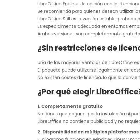
LibreOffice Fresh es la edición con las funcion
Se recomienda para quienes desean utilizar la
LibreOffice Still es la versión estable, probad
Es especialmente adecuada en entornos empres
Ambas versiones son completamente gratuitas
¿Sin restricciones de licenc
Una de las mayores ventajas de LibreOffice es 
El paquete puede utilizarse legalmente en ca
No existen costes de licencia, lo que lo convie
¿Por qué elegir LibreOffice
1. Completamente gratuito
No tienes que pagar ni por la instalación ni por
LibreOffice no contiene publicidad y no requier
2. Disponibilidad en múltiples plataformas
El programa funciona en Windows, Linux y macOS