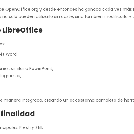
 de OpenOffice.org y desde entonces ha ganado cada vez más 
 no solo pueden utilizarlo sin coste, sino también modificarlo y d
LibreOffice
es:
oft Word,
es, similar a PowerPoint,
diagramas,
de manera integrada, creando un ecosistema completo de herra
 finalidad
ipales: Fresh y Still.