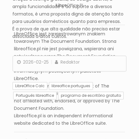
Libre
Office PL
ampla funcionalidade e ao suporte a diversos
formatos, é uma proposta digna de atenção tanto
para usuários domésticos quanto para empresas.
É a prova de que alta qualidade não precisa estar
LibreOffice jest zarejestrowanym znakiem
associada a altos custos.
towarowym The Document Foundation. Strona
libreoffice.pl nie jest powiązana, wspierana ani
zatwierdzona przez The Document Foundation.
2026-02-25
Redaktor
Libreoffice.pl jest niezależnym serwisem
informacyjnym poświęconym pakietowi
LibreOffice.
LibreOffice is a registered trademark of The
LibreOffice Calc
libreoffice portugues
Document Foundation. The website libreoffice.pl is
Português libreoffice
programa de escritório gratuito
not affiliated with, endorsed, or approved by The
Document Foundation.
LibreOffice Math –
LibreOffice do zero –
Libreoffice.pl is an independent informational
Ferramenta poderosa
Parte 1: Configuração e
website dedicated to the LibreOffice suite.
para criar notação
personalização da
matemática
interface