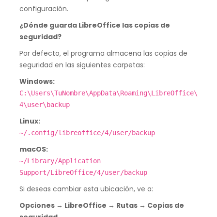
configuración.
¿Dónde guarda LibreOffice las copias de
seguridad?
Por defecto, el programa almacena las copias de
seguridad en las siguientes carpetas:
Windows:
C:\Users\TuNombre\AppData\Roaming\LibreOffice\
4\user\backup
Linux:
~/.config/libreoffice/4/user/backup
macOS:
~/Library/Application
Support/LibreOffice/4/user/backup
Si deseas cambiar esta ubicación, ve a:
Opciones → LibreOffice → Rutas → Copias de