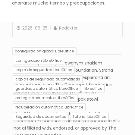
ahorrarte mucho tiempo y preocupaciones.
2026-06-25
Redaktor
Libre
Office PL
configuración global LibreOffice
configuración LibreOffice
LibreOffice jest zarejestrowanym znakiem
towarowym The Document Foundation. Strona
copia de seguridad LibreOffice
libreoffice.pl nie jest powiązana, wspierana ani
copias de seguridad automáticas
zatwierdzona przez The Document Foundation.
guardado automático LibreOffice
libreoffice
Libreoffice.pl jest niezależnym serwisem
proteger documentos LibreOffice
informacyjnym poświęconym pakietowi
LibreOffice.
recuperación automática LibreOffice
LibreOffice is a registered trademark of The
Seguridad de documentos
Tutorial LibreOffice
Document Foundation. The website libreoffice.pl is
not affiliated with, endorsed, or approved by The