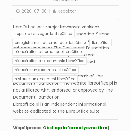
2026-07-08
Redaktor
LibreOffice jest zarejestrowanym znakiem
towarowym The Document Foundation. Strona
copie de sauvegarde LibreOffice
libreoffice.pl nie jest powiązana, wspierana ani
enregistrement automatique LibreOffice
libreoffice
zatwierdzona przez The Document Foundation.
récupération automatique LibreOffice
Libreoffice.pl jest niezależnym serwisem
récupération de documents LibreOffice
informacyjnym poświęconym pakietowi
LibreOffice.
récupérer un document LibreOffice
LibreOffice is a registered trademark of The
restaurer un document LibreOffice
Document Foundation. The website libreoffice.pl is
not affiliated with, endorsed, or approved by The
Document Foundation.
Configuration globale
de l’enregistrement
Libreoffice.pl is an independent informational
automatique dans
website dedicated to the LibreOffice suite.
LibreOffice – guide
complet
Współpraca:
Obsługa informatyczna firm
|