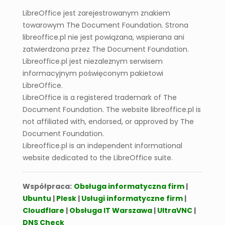
Jak działa WYSZUKAJ.PIONOWO
LibreOffice jest zarejestrowanym znakiem
(VLOOKUP)?
towarowym The Document Foundation. Strona
libreoffice.pl nie jest powiązana, wspierana ani
zatwierdzona przez The Document Foundation.
Libreoffice.pl jest niezależnym serwisem
informacyjnym poświęconym pakietowi
LibreOffice.
LibreOffice is a registered trademark of The
Document Foundation. The website libreoffice.pl is
not affiliated with, endorsed, or approved by The
Document Foundation.
Libreoffice.pl is an independent informational
website dedicated to the LibreOffice suite.
Współpraca:
Obsługa informatyczna firm
|
Ubuntu
|
Plesk
|
Usługi informatyczne firm
|
Cloudflare
|
Obsługa IT Warszawa
|
UltraVNC
|
DNS Check