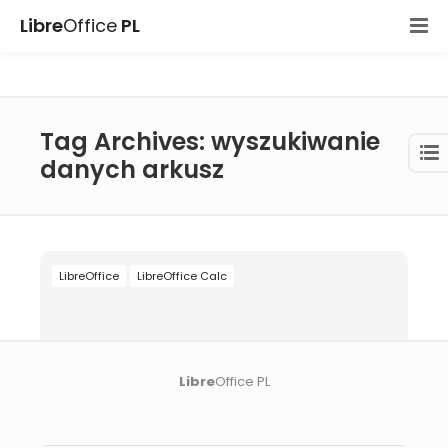
Libre
Office
PL
Tag Archives: wyszukiwanie
danych arkusz
LibreOffice
LibreOffice Calc
Libre
Office PL
16 paź 2025