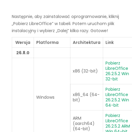
Następnie, aby zainstalować oprogramowanie, kliknij
„Pobierz LibreOffice” w tabeli. Potem uruchom plik
instalacyjny i wybierz „Dalej” kilka razy. Gotowe!
Wersja
Platforma
Architektura
Link
26.8.0
Pobierz
LibreOffice
x86 (32-bit)
26.2.5.2 Win
32-bit
Pobierz
x86_64 (64-
LibreOffice
Windows
bit)
26.2.5.2 Win
64-bit
Pobierz
ARM
LibreOffice
(aarch64)
26.2.5.2 ARM
(64-bit)
Win 64-bit