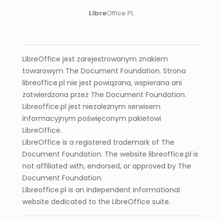
Libre
Office PL
Instalacja na Linuxie
Poza tym, użytkownicy Linuxa mogą zainstalować
LibreOffice przez menedżer pakietów lub
LibreOffice jest zarejestrowanym znakiem
repozytoriów
. Dzięki temu instalacja jest
towarowym The Document Foundation. Strona
błyskawiczna.
libreoffice.pl nie jest powiązana, wspierana ani
Wsparcie i Poradniki
zatwierdzona przez The Document Foundation.
Libreoffice.pl jest niezależnym serwisem
Jeśli masz pytania, zajrzyj do
Poradników
. W ten
informacyjnym poświęconym pakietowi
sposób uzyskasz szczegółowe instrukcje i
LibreOffice.
praktyczne wskazówki.
LibreOffice is a registered trademark of The
W końcu, gotowy do pracy?
Pobierz LibreOffice
i
Document Foundation. The website libreoffice.pl is
zacznij tworzyć!
not affiliated with, endorsed, or approved by The
Document Foundation.
Libreoffice.pl is an independent informational
website dedicated to the LibreOffice suite.