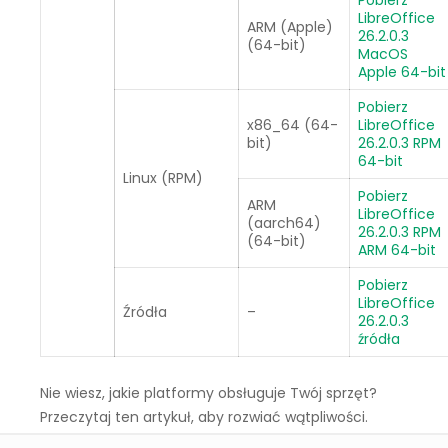
LibreOffice
ARM (Apple)
26.2.0.3
(64-bit)
MacOS
Apple 64-bit
Pobierz
x86_64 (64-
LibreOffice
bit)
26.2.0.3 RPM
64-bit
Linux (RPM)
Pobierz
ARM
LibreOffice
(aarch64)
26.2.0.3 RPM
(64-bit)
ARM 64-bit
Pobierz
LibreOffice
Źródła
–
26.2.0.3
źródła
Nie wiesz, jakie platformy obsługuje Twój sprzęt?
Przeczytaj ten artykuł, aby rozwiać wątpliwości.
Na jakie platformy i architekturę jest LibreOffice?