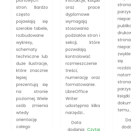
pionowych
instrukcje, książki
stron
stron. Bardzo
oraz prace
parz
często
dyplomowe
niepa
pojawiają się
wymagają
publik
szerokie tabele,
stosowania
druk
rozbudowane
podziałów stron i
stron
wykresy,
sekcji, które
niepar
schematy
pozwalają
zwykl
techniczne lub
kontrolować
się
duże ilustracje,
rozmieszczenie
rozdzia
które znacznie
treści,
nato
lepiej
numerację oraz
stron
prezentują się
formatowanie.
parzy
na stronie
LibreOffice
ksi
poziomej. Wiele
Writer
dokum
osób zmienia
udostępnia kilka
temu..
wtedy
narzędzi...
orientację
Da
Data
całego
doda
dodania:
Czytaj