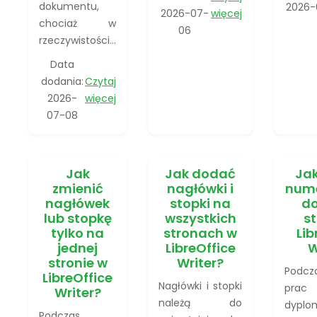
dokumentu,
2026-
2026-07-
więcej
chociaż w
06
rzeczywistości...
Data
dodania:
Czytaj
2026-
więcej
07-08
Jak
Jak dodać
Jak
zmienić
nagłówki i
nume
nagłówek
stopki na
do
lub stopkę
wszystkich
s
tylko na
stronach w
Lib
jednej
LibreOffice
W
stronie w
Writer?
Podcz
LibreOffice
Nagłówki i stopki
prac
Writer?
należą do
dyplo
Podczas