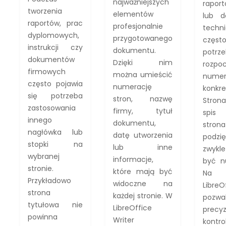
najważniejszych
raport
tworzenia
elementów
lub d
raportów, prac
profesjonalnie
techni
dyplomowych,
przygotowanego
często
instrukcji czy
dokumentu.
potrz
dokumentów
Dzięki nim
rozpo
firmowych
można umieścić
nume
często pojawia
numerację
konkre
się potrzeba
stron, nazwę
Stron
zastosowania
firmy, tytuł
spis 
innego
dokumentu,
st
nagłówka lub
datę utworzenia
podzi
stopki na
lub inne
zwykle
wybranej
informacje,
być n
stronie.
które mają być
Na s
Przykładowo
widoczne na
LibreO
strona
każdej stronie. W
pozw
tytułowa nie
LibreOffice
precyz
powinna
Writer
kontr