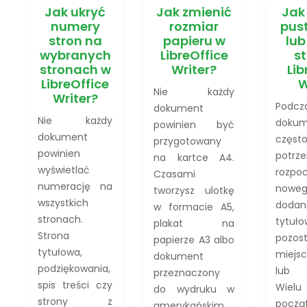
Jak ukryć
Jak zmienić
Jak
numery
rozmiar
pus
stron na
papieru w
lub
wybranych
LibreOffice
s
stronach w
Writer?
Lib
LibreOffice
W
Nie każdy
Writer?
Podcz
dokument
Nie każdy
doku
powinien być
dokument
często
przygotowany
powinien
potrz
na kartce A4.
wyświetlać
rozpo
Czasami
numerację na
noweg
tworzysz ulotkę
wszystkich
doda
w formacie A5,
stronach.
tytu
plakat na
Strona
pozos
papierze A3 albo
tytułowa,
miejs
dokument
podziękowania,
lub 
przeznaczony
spis treści czy
Wielu
do wydruku w
strony z
począ
amerykańskim