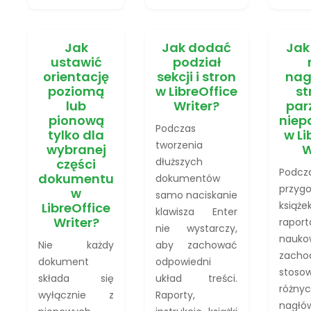
Jak
Jak dodać
Jak
ustawić
podział
orientację
sekcji i stron
nag
poziomą
w LibreOffice
st
lub
Writer?
par
pionową
niep
Podczas
tylko dla
w Li
tworzenia
wybranej
W
dłuższych
części
Podcz
dokumentu
dokumentów
przyg
w
samo naciskanie
książe
LibreOffice
klawisza Enter
Writer?
rapor
nie wystarczy,
nauko
Nie każdy
aby zachować
zacho
dokument
odpowiedni
stoso
składa się
układ treści.
różny
wyłącznie z
Raporty,
nagł