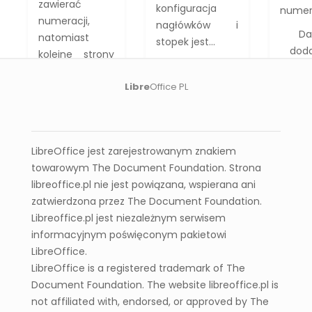
zawierać
konfiguracja
numera
numeracji,
nagłówków i
Da
natomiast
stopek jest...
doda
kolejne strony
Data
2026-
mogą już
dodania:
Czytaj
Libre
Office PL
wyświetlać
2026-06-
więcej
nazwę
22
dokumentu i
numer strony.
LibreOffice jest zarejestrowanym znakiem
W...
towarowym The Document Foundation. Strona
Data
libreoffice.pl nie jest powiązana, wspierana ani
dodania:
Czytaj
zatwierdzona przez The Document Foundation.
2026-
więcej
Libreoffice.pl jest niezależnym serwisem
06-24
informacyjnym poświęconym pakietowi
LibreOffice.
LibreOffice is a registered trademark of The
Document Foundation. The website libreoffice.pl is
Wszystkie wpisy
not affiliated with, endorsed, or approved by The