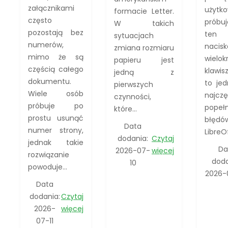
załącznikami
użytk
formacie Letter.
często
próbu
W takich
pozostają bez
ten
sytuacjach
numerów,
nacisk
zmiana rozmiaru
mimo że są
wielok
papieru jest
częścią całego
klawis
jedną z
dokumentu.
to je
pierwszych
Wiele osób
najczę
czynności,
próbuje po
popeł
które...
prostu usunąć
błędó
Data
numer strony,
LibreOf
dodania:
Czytaj
jednak takie
Da
2026-07-
więcej
rozwiązanie
doda
10
powoduje...
2026-
Data
dodania:
Czytaj
2026-
więcej
07-11