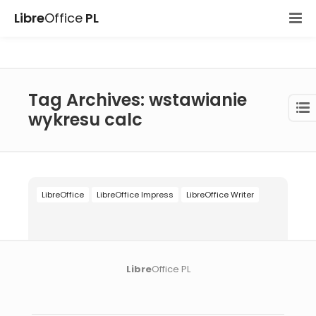
Libre
Office
PL
Tag Archives: wstawianie
wykresu calc
LibreOffice
LibreOffice Impress
LibreOffice Writer
Libre
Office PL
08 lis 2025