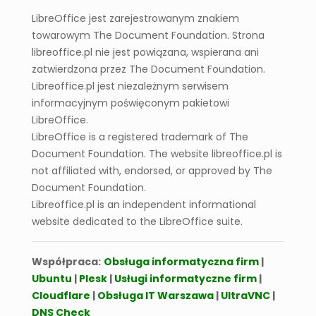
Jak wstawiać wykresy do Writer lub Impress
LibreOffice jest zarejestrowanym znakiem
towarowym The Document Foundation. Strona
libreoffice.pl nie jest powiązana, wspierana ani
zatwierdzona przez The Document Foundation.
Libreoffice.pl jest niezależnym serwisem
informacyjnym poświęconym pakietowi
LibreOffice.
LibreOffice is a registered trademark of The
Document Foundation. The website libreoffice.pl is
not affiliated with, endorsed, or approved by The
Document Foundation.
Libreoffice.pl is an independent informational
website dedicated to the LibreOffice suite.
Współpraca:
Obsługa informatyczna firm
|
Ubuntu
|
Plesk
|
Usługi informatyczne firm
|
Cloudflare
|
Obsługa IT Warszawa
|
UltraVNC
|
DNS Check