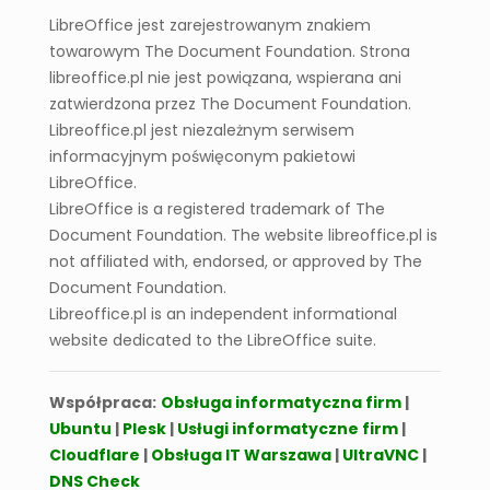
LibreOffice
LibreOffice Calc
LibreOffice jest zarejestrowanym znakiem
towarowym The Document Foundation. Strona
libreoffice.pl nie jest powiązana, wspierana ani
zatwierdzona przez The Document Foundation.
Libreoffice.pl jest niezależnym serwisem
informacyjnym poświęconym pakietowi
LibreOffice.
31 paź 2025
LibreOffice is a registered trademark of The
Jak utworzyć wykres (słupkowy, liniowy,
kołowy itp.)
Document Foundation. The website libreoffice.pl is
not affiliated with, endorsed, or approved by The
Document Foundation.
Libreoffice.pl is an independent informational
website dedicated to the LibreOffice suite.
1
2
Next
Współpraca:
Obsługa informatyczna firm
|
Ubuntu
|
Plesk
|
Usługi informatyczne firm
|
Cloudflare
|
Obsługa IT Warszawa
|
UltraVNC
|
DNS Check