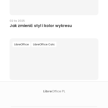
02 lis 2025
Jak zmienić styl i kolor wykresu
LibreOffice
LibreOffice Calc
01 lis 2025
Jak edytować dane źródłowe wykresu
Libre
Office PL