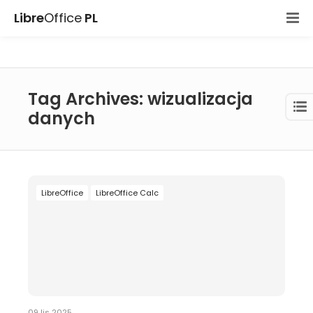
Libre
Office
PL
Tag Archives: wizualizacja
danych
LibreOffice
LibreOffice Calc
09 lis 2025