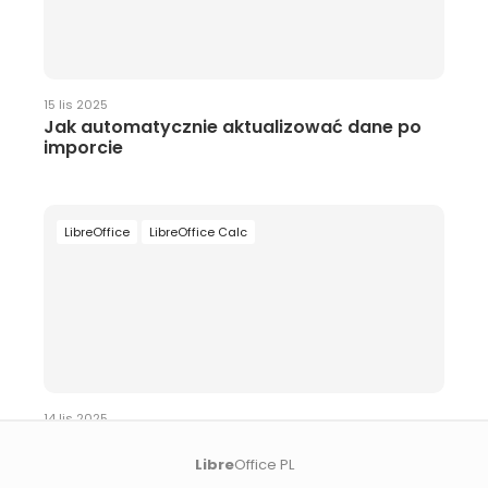
15 lis 2025
Jak automatycznie aktualizować dane po
imporcie
LibreOffice
LibreOffice Calc
14 lis 2025
Jak importować dane z zewnętrznego pliku
lub strony WWW
Libre
Office PL