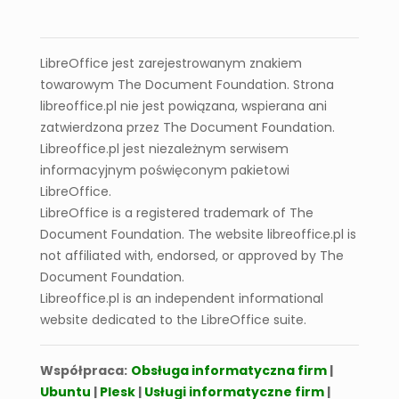
LibreOffice
LibreOffice Calc
LibreOffice jest zarejestrowanym znakiem
towarowym The Document Foundation. Strona
libreoffice.pl nie jest powiązana, wspierana ani
zatwierdzona przez The Document Foundation.
Libreoffice.pl jest niezależnym serwisem
informacyjnym poświęconym pakietowi
LibreOffice.
13 lis 2025
LibreOffice is a registered trademark of The
Jak wstawić hiperłącze do innego arkusza
lub pliku
Document Foundation. The website libreoffice.pl is
not affiliated with, endorsed, or approved by The
Document Foundation.
Libreoffice.pl is an independent informational
website dedicated to the LibreOffice suite.
1
2
Next
Współpraca:
Obsługa informatyczna firm
|
Ubuntu
|
Plesk
|
Usługi informatyczne firm
|