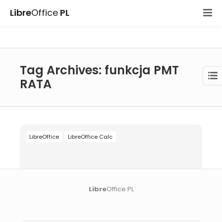
Libre
Office
PL
Tag Archives: funkcja PMT
RATA
LibreOffice
LibreOffice Calc
Libre
Office PL
20 paź 2025