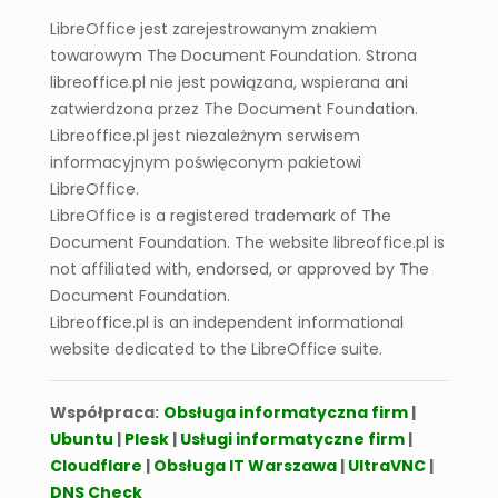
Jak korzystać z funkcji finansowych w
LibreOffice jest zarejestrowanym znakiem
arkuszu kalkulacyjnym
towarowym The Document Foundation. Strona
libreoffice.pl nie jest powiązana, wspierana ani
zatwierdzona przez The Document Foundation.
Libreoffice.pl jest niezależnym serwisem
informacyjnym poświęconym pakietowi
LibreOffice.
LibreOffice is a registered trademark of The
Document Foundation. The website libreoffice.pl is
not affiliated with, endorsed, or approved by The
Document Foundation.
Libreoffice.pl is an independent informational
website dedicated to the LibreOffice suite.
Współpraca:
Obsługa informatyczna firm
|
Ubuntu
|
Plesk
|
Usługi informatyczne firm
|
Cloudflare
|
Obsługa IT Warszawa
|
UltraVNC
|
DNS Check