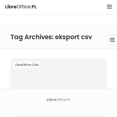
Libre
Office
PL
Tag Archives: eksport csv
LibreOffice Calc
Libre
Office PL
02 gru 2025
Jak eksportować dane do pliku CSV