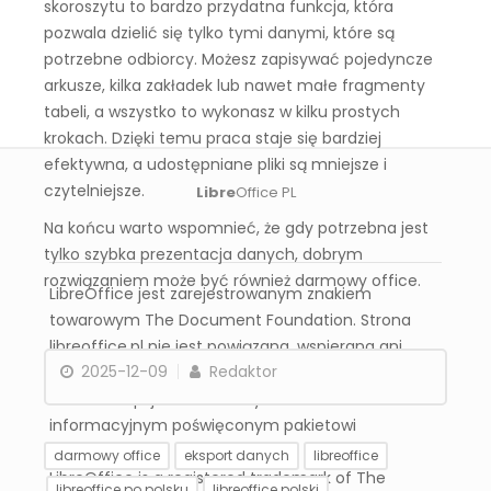
skoroszytu to bardzo przydatna funkcja, która
pozwala dzielić się tylko tymi danymi, które są
potrzebne odbiorcy. Możesz zapisywać pojedyncze
arkusze, kilka zakładek lub nawet małe fragmenty
tabeli, a wszystko to wykonasz w kilku prostych
krokach. Dzięki temu praca staje się bardziej
efektywna, a udostępniane pliki są mniejsze i
czytelniejsze.
Libre
Office PL
Na końcu warto wspomnieć, że gdy potrzebna jest
tylko szybka prezentacja danych, dobrym
rozwiązaniem może być również darmowy office.
LibreOffice jest zarejestrowanym znakiem
towarowym The Document Foundation. Strona
libreoffice.pl nie jest powiązana, wspierana ani
2025-12-09
Redaktor
zatwierdzona przez The Document Foundation.
Libreoffice.pl jest niezależnym serwisem
informacyjnym poświęconym pakietowi
LibreOffice.
darmowy office
eksport danych
libreoffice
LibreOffice is a registered trademark of The
libreoffice po polsku
libreoffice polski