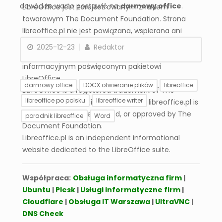
dowód że warto postawić na
darmowy office
.
LibreOffice jest zarejestrowanym znakiem
towarowym The Document Foundation. Strona
libreoffice.pl nie jest powiązana, wspierana ani
zatwierdzona przez The Document Foundation.
2025-12-23
Redaktor
Libreoffice.pl jest niezależnym serwisem
informacyjnym poświęconym pakietowi
LibreOffice.
darmowy office
DOCX otwieranie plików
libreoffice
LibreOffice is a registered trademark of The
libreoffice po polsku
libreoffice writer
Document Foundation. The website libreoffice.pl is
not affiliated with, endorsed, or approved by The
poradnik libreoffice
Word
Document Foundation.
Libreoffice.pl is an independent informational
Jak zapisać dokument
Jak wstawić nową
website dedicated to the LibreOffice suite.
jako DOCX, ODT lub PDF
stronę w dokumencie?
LibreOffice Writer?
Współpraca:
Obsługa informatyczna firm
|
Ubuntu
|
Plesk
|
Usługi informatyczne firm
|
Cloudflare
|
Obsługa IT Warszawa
|
UltraVNC
|
DNS Check