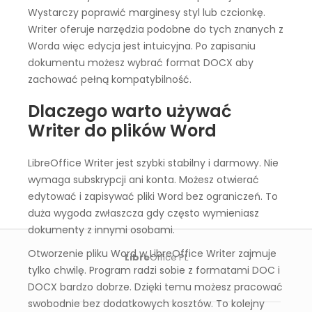
Wystarczy poprawić marginesy styl lub czcionkę.
Writer oferuje narzędzia podobne do tych znanych z
Worda więc edycja jest intuicyjna. Po zapisaniu
dokumentu możesz wybrać format DOCX aby
zachować pełną kompatybilność.
Dlaczego warto używać
Writer do plików Word
LibreOffice Writer jest szybki stabilny i darmowy. Nie
wymaga subskrypcji ani konta. Możesz otwierać
edytować i zapisywać pliki Word bez ograniczeń. To
duża wygoda zwłaszcza gdy często wymieniasz
dokumenty z innymi osobami.
Otworzenie pliku Word w LibreOffice Writer zajmuje
Libre
Office PL
tylko chwilę. Program radzi sobie z formatami DOC i
DOCX bardzo dobrze. Dzięki temu możesz pracować
swobodnie bez dodatkowych kosztów. To kolejny