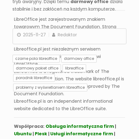
tryb awaryjny. Dzięki temu
darmowy office
działa
stabilnie i bez zakłóceń na każdym komputerze.
LibreOffice jest zarejestrowanym znakiem
towarowym The Document Foundation. Strona
libreoffice.pl nie jest powiązana, wspierana ani
2025-11-27
Redaktor
zatwierdzona przez The Document Foundation.
Libreoffice.pl jest niezależnym serwisem
informacyjnym poświęconym pakietowi
czarne pola libreoffice
darmowy office
LibreOffice.
darmowy pakiet office
libreoffice
LibreOffice is a registered trademark of The
poradnik libreoffice
Document Foundation. The website libreoffice.pl is
not affiliated with, endorsed, or approved by The
problemy z wyświetlaniem libreoffice
Document Foundation.
Libreoffice.pl is an independent informational
Jak odzyskać
Dlaczego nie działa
website dedicated to the LibreOffice suite.
niezapisane dane po
przeciąganie formuły
awarii
Współpraca:
Obsługa informatyczna firm
|
Ubuntu
|
Plesk
|
Usługi informatyczne firm
|