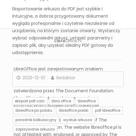
Eksportowanie arkusza do PDF jest szybkie i
intuicyjne, a dobrze przygotowany dokument
wygląda profesjonalnie i czytelnie niezależnie od
urządzenia, na którym zostanie otwarty. Wystarczy
wybrać odpowiedni arkusz, ustawić parametry i
Libre
Office PL
zapisać plik, aby uzyskać idealny PDF gotowy do
udostępnienia.
LibreOffice jest zarejestrowanym znakiem
towarowym The Document Foundation. Strona
2025-12-01
Redaktor
libreoffice.pl nie jest powiązana, wspierana ani
zatwierdzona przez The Document Foundation.
Libreoffice.pl jest niezależnym serwisem
eksport pdf calc
libra office
libreoffice
informacyjnym poświęconym pakietowi
libreoffice po polsku
libreoffice polski
pdf libreoffice
LibreOffice.
LibreOffice is a registered trademark of The
poradnik kalkulacyjny
wydruk arkusza
Document Foundation. The website libreoffice.pl is
zapisywanie arkusza
not affiliated with, endorsed, or approved by The