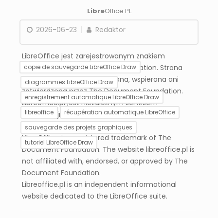
Libre
Office PL
2026-06-23
Redaktor
LibreOffice jest zarejestrowanym znakiem
towarowym The Document Foundation. Strona
copie de sauvegarde LibreOffice Draw
libreoffice.pl nie jest powiązana, wspierana ani
diagrammes LibreOffice Draw
zatwierdzona przez The Document Foundation.
enregistrement automatique LibreOffice Draw
Libreoffice.pl jest niezależnym serwisem
libreoffice
récupération automatique LibreOffice
informacyjnym poświęconym pakietowi
LibreOffice.
sauvegarde des projets graphiques
LibreOffice is a registered trademark of The
tutoriel LibreOffice Draw
Document Foundation. The website libreoffice.pl is
not affiliated with, endorsed, or approved by The
Document Foundation.
LibreOffice Math
Module Base –
enregistre-t-il
comment configurer
Libreoffice.pl is an independent informational
automatiquement les
l’enregistrement
website dedicated to the LibreOffice suite.
formules ?
automatique d’une
base de données ?