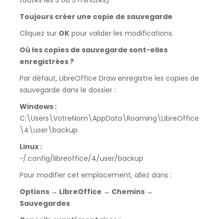
toutes les 3 ou 5 minutes)
Toujours créer une copie de sauvegarde
Cliquez sur
OK
pour valider les modifications.
Où les copies de sauvegarde sont-elles
enregistrées ?
Par défaut, LibreOffice Draw enregistre les copies de
sauvegarde dans le dossier :
Windows :
C:\Users\VotreNom\AppData\Roaming\LibreOffice
\4\user\backup
Linux :
~/.config/libreoffice/4/user/backup
Pour modifier cet emplacement, allez dans :
Options → LibreOffice → Chemins →
Sauvegardes