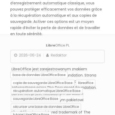
d’enregistrement automatique classique, vous
pouvez protéger efficacement vos données grâce
à la récupération automatique et aux copies de
sauvegarde. Activer ces options est un moyen
rapide d’éviter la perte de données et de travailler
en toute sérénité.
Libre
Office PL
2026-06-24
Redaktor
LibreOffice jest zarejestrowanym znakiem
towarowym The Document Foundation. Strona
base de données LibreOffice Base
libreoffice.pl nie jest powiązana, wspierana ani
copie de sauvegarde LibreOffice Base
libreoffice
zatwierdzona przez The Document Foundation.
récupération automatique LibreOffice Base
Libreoffice.pl jest niezależnym serwisem
sauvegarde LibreOffice Base
informacyjnym poświęconym pakietowi
LibreOffice.
sécuriser une base de données LibreOffice
LibreOffice is a registered trademark of The
tutoriel LibreOffice Base