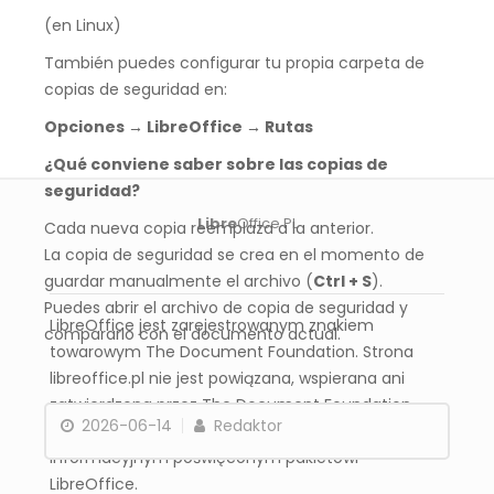
(en Linux)
También puedes configurar tu propia carpeta de
copias de seguridad en:
Opciones → LibreOffice → Rutas
¿Qué conviene saber sobre las copias de
seguridad?
Libre
Office PL
Cada nueva copia reemplaza a la anterior.
La copia de seguridad se crea en el momento de
guardar manualmente el archivo (
Ctrl + S
).
Puedes abrir el archivo de copia de seguridad y
LibreOffice jest zarejestrowanym znakiem
compararlo con el documento actual.
towarowym The Document Foundation. Strona
libreoffice.pl nie jest powiązana, wspierana ani
zatwierdzona przez The Document Foundation.
2026-06-14
Redaktor
Libreoffice.pl jest niezależnym serwisem
informacyjnym poświęconym pakietowi
LibreOffice.