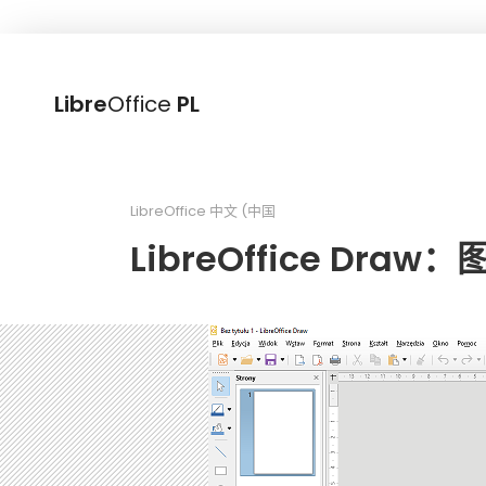
Libre
Office
PL
LibreOffice 中文 (中国
LibreOffice D