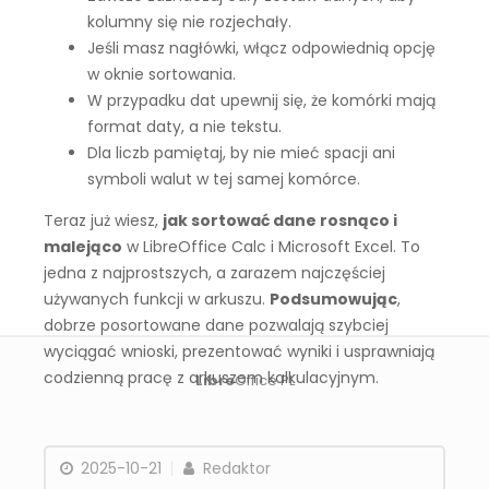
kolumny się nie rozjechały.
Jeśli masz nagłówki, włącz odpowiednią opcję
w oknie sortowania.
W przypadku dat upewnij się, że komórki mają
format daty, a nie tekstu.
Dla liczb pamiętaj, by nie mieć spacji ani
symboli walut w tej samej komórce.
Teraz już wiesz,
jak sortować dane rosnąco i
malejąco
w LibreOffice Calc i Microsoft Excel. To
jedna z najprostszych, a zarazem najczęściej
używanych funkcji w arkuszu.
Podsumowując
,
dobrze posortowane dane pozwalają szybciej
wyciągać wnioski, prezentować wyniki i usprawniają
codzienną pracę z arkuszem kalkulacyjnym.
Libre
Office PL
2025-10-21
Redaktor
LibreOffice jest zarejestrowanym znakiem