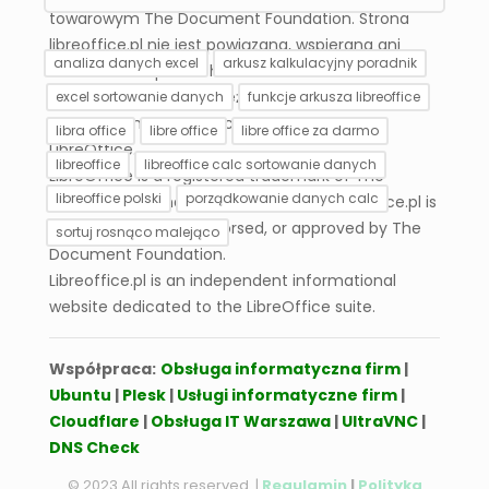
towarowym The Document Foundation. Strona
libreoffice.pl nie jest powiązana, wspierana ani
analiza danych excel
arkusz kalkulacyjny poradnik
zatwierdzona przez The Document Foundation.
Libreoffice.pl jest niezależnym serwisem
excel sortowanie danych
funkcje arkusza libreoffice
informacyjnym poświęconym pakietowi
libra office
libre office
libre office za darmo
LibreOffice.
libreoffice
libreoffice calc sortowanie danych
LibreOffice is a registered trademark of The
libreoffice polski
porządkowanie danych calc
Document Foundation. The website libreoffice.pl is
not affiliated with, endorsed, or approved by The
sortuj rosnąco malejąco
Document Foundation.
Libreoffice.pl is an independent informational
Jak korzystać z funkcji
Jak filtrować dane w
website dedicated to the LibreOffice suite.
finansowych w arkuszu
arkuszu kalkulacyjnym
kalkulacyjnym
Współpraca:
Obsługa informatyczna firm
|
Ubuntu
|
Plesk
|
Usługi informatyczne firm
|
Cloudflare
|
Obsługa IT Warszawa
|
UltraVNC
|
DNS Check
© 2023 All rights reserved. |
Regulamin
|
Polityka