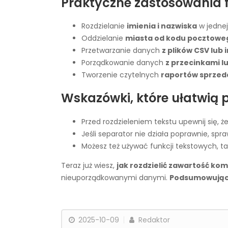
Praktyczne zastosowania f
Rozdzielanie
imienia i nazwiska
w jedne
Oddzielanie
miasta od kodu pocztowe
Przetwarzanie danych
z plików CSV lu
Porządkowanie danych
z przecinkami l
Tworzenie czytelnych
raportów sprzeda
Wskazówki, które ułatwią 
Przed rozdzieleniem tekstu upewnij się, 
Jeśli separator nie działa poprawnie, sp
Możesz też używać funkcji tekstowych, ta
Teraz już wiesz,
jak rozdzielić zawartość ko
nieuporządkowanymi danymi.
Podsumowują
2025-10-09
Redaktor