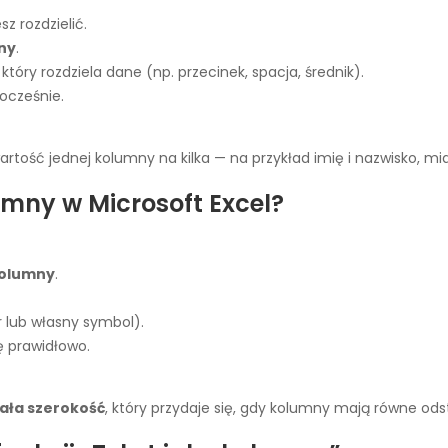
z rozdzielić.
ny
.
, który rozdziela dane (np. przecinek, spacja, średnik).
ocześnie.
tość jednej kolumny na kilka — na przykład imię i nazwisko, mias
lumny w Microsoft Excel?
kolumny
.
r lub własny symbol).
ę prawidłowo.
ała szerokość
, który przydaje się, gdy kolumny mają równe ods