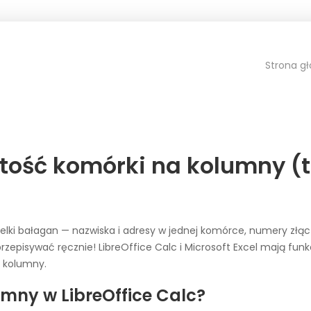
Strona g
rtość komórki na kolumny (t
elki bałagan — nazwiska i adresy w jednej komórce, numery złąc
rzepisywać ręcznie! LibreOffice Calc i Microsoft Excel mają fun
 kolumny.
lumny w LibreOffice Calc?