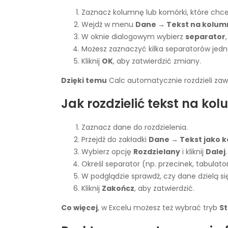
Zaznacz kolumnę lub komórki, które chces
Wejdź w menu
Dane → Tekst na kolum
W oknie dialogowym wybierz
separator
Możesz zaznaczyć kilka separatorów jedn
Kliknij
OK
, aby zatwierdzić zmiany.
Dzięki temu
Calc automatycznie rozdzieli zawar
Jak rozdzielić tekst na ko
Zaznacz dane do rozdzielenia.
Przejdź do zakładki
Dane → Tekst jako 
Wybierz opcję
Rozdzielany
i kliknij
Dalej
.
Określ separator (np. przecinek, tabulato
W podglądzie sprawdź, czy dane dzielą si
Kliknij
Zakończ
, aby zatwierdzić.
Co więcej
, w Excelu możesz też wybrać tryb
St