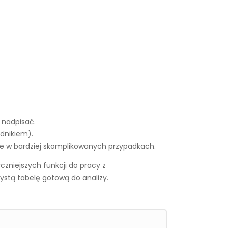
 nadpisać.
ednikiem).
ane w bardziej skomplikowanych przypadkach.
yczniejszych funkcji do pracy z
rzystą tabelę gotową do analizy.