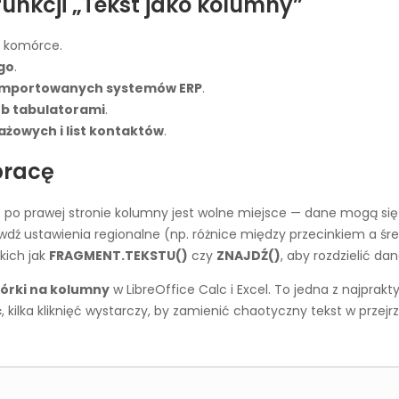
unkcji „Tekst jako kolumny”
j komórce.
go
.
b importowanych systemów ERP
.
ub tabulatorami
.
żowych i list kontaktów
.
pracę
że po prawej stronie kolumny jest wolne miejsce — dane mogą się
rawdź ustawienia regionalne (np. różnice między przecinkiem a śr
kich jak
FRAGMENT.TEKSTU()
czy
ZNAJDŹ()
, aby rozdzielić d
mórki na kolumny
w LibreOffice Calc i Excel. To jedna z najprakt
c
, kilka kliknięć wystarczy, by zamienić chaotyczny tekst w przej