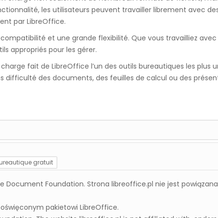
tionnalité, les utilisateurs peuvent travailler librement avec d
nt par LibreOffice.
ompatibilité et une grande flexibilité. Que vous travailliez av
ils appropriés pour les gérer.
arge fait de LibreOffice l’un des outils bureautiques les plus un
s difficulté des documents, des feuilles de calcul ou des prése
bureautique gratuit
 Document Foundation. Strona libreoffice.pl nie jest powiązan
ft Office ?
poświęconym pakietowi LibreOffice.