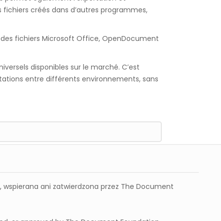
es fichiers créés dans d’autres programmes,
ec des fichiers Microsoft Office, OpenDocument
iversels disponibles sur le marché. C’est
ntations entre différents environnements, sans
a, wspierana ani zatwierdzona przez The Document
Licence LibreOffice – que faut-il savoir ?