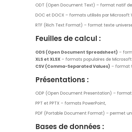
ODT (Open Document Text) – format natif de L
DOC et DOCX – formats utilisés par Microsoft 
RTF (Rich Text Format) – format texte universe
Feuilles de calcul :
ODS (Open Document Spreadsheet)
– form
XLS et XLSX
– formats populaires de Microsoft 
CSV (Comma-Separated Values)
– format t
Présentations :
ODP (Open Document Presentation) – format n
PPT et PPTX – formats PowerPoint,
PDF (Portable Document Format) – permet un par
Bases de données :