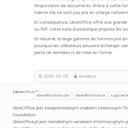
l’importation de documents. Grâce à cette fonc
même s’ils ne sont pas pris en charge nativeme
En conséquence, LibreOffice offre une grande c
ou PDF, cette suite bureautique propose les out
En résumé, la large gamme de formats pris en ch
pourquoi les utilisateurs peuvent échanger san
perte de données ni de mise en forme.
2026-02-09
Redaktor
Libre
Office PL
libreoffice francais
libreoffice france
Logiciel 
LibreOffice jest zarejestrowanym znakiem towarowym The
Foundation.
Pourquoi LibreOffice est-il meilleur que Microso
Libreoffice.pl jest niezależnym serwisem informacyjnym 