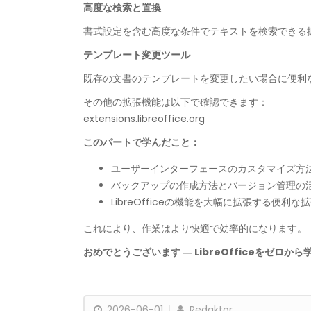
高度な検索と置換
書式設定を含む高度な条件でテキストを検索できる
テンプレート変更ツール
既存の文書のテンプレートを変更したい場合に便利
その他の拡張機能は以下で確認できます：
extensions.libreoffice.org
このパートで学んだこと：
ユーザーインターフェースのカスタマイズ方
バックアップの作成方法とバージョン管理の
LibreOfficeの機能を大幅に拡張する便利な
これにより、作業はより快適で効率的になります。
おめでとうございます ― LibreOfficeをゼロ
2026-06-01
Redaktor