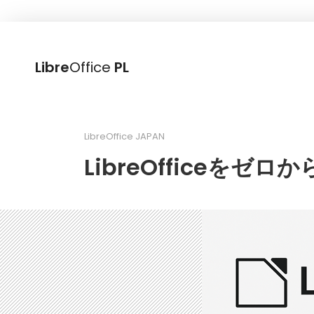
Libre
Office
PL
LibreOffice JAPAN
LibreOfficeを