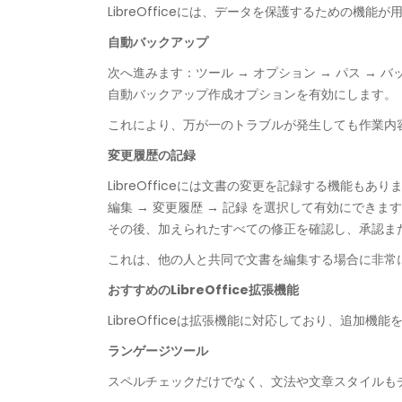
LibreOfficeには、データを保護するための
自動バックアップ
次へ進みます：ツール → オプション → パス → 
自動バックアップ作成オプションを有効にします。
これにより、万が一のトラブルが発生しても作業内
変更履歴の記録
LibreOfficeには文書の変更を記録する機能もあり
編集 → 変更履歴 → 記録 を選択して有効にできま
その後、加えられたすべての修正を確認し、承認ま
これは、他の人と共同で文書を編集する場合に非常
おすすめのLibreOffice拡張機能
LibreOfficeは拡張機能に対応しており、追
ランゲージツール
スペルチェックだけでなく、文法や文章スタイルも